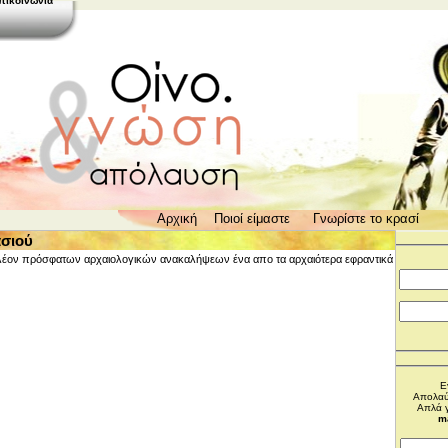
πικοινωνία
Αρχική
Ποιοί είμαστε
Γνωρίστε το κρασί
Ποικιλίες οινοποιήσιμ
ασιού
Παραγωγή κρασιού
λέον πρόσφατων αρχαιολογικών ανακαλήψεων ένα απο τα αρχαιότερα εφραντικά
Τύποι κρασιών
Αρχές γευσηγνωσίας ο
Κρασί & Ιστορία
Πολιτισμός & Κρασί
Μύθοι & Αλήθειες
Κάβα στο σπίτι
Ε
Aπολαύσ
Απλά γ
m