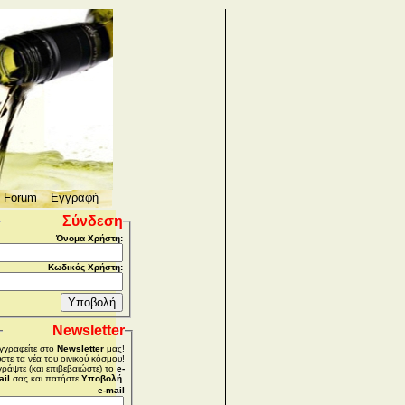
Forum
Εγγραφή
ων σταφυλιών
Σύνδεση
Όνομα Χρήστη:
Κωδικός Χρήστη:
ίνων
Newsletter
γγραφείτε στο
Newsletter
μας!
τε τα νέα του οινικού κόσμου!
ράψτε (και επιβεβαιώστε) το
e-
ail
σας και πατήστε
Υποβολή
.
e-mail