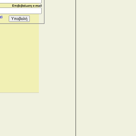
Επιβεβαίωση e-mail
φή