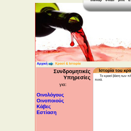
sitemap
e-mail
print
Ε
Αρχική
Κρασί & Ιστορία
Ιστορία του κρ
Συνδρομητικές
Το κρασί βάση των π
Υπηρεσίες
ποτά.
για:
Οινολόγους
Οινοποιούς
Κάβες
Εστίαση